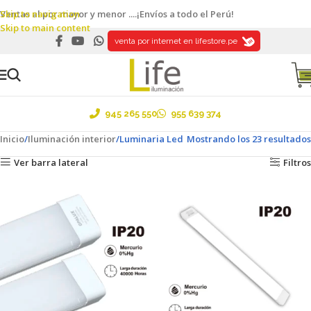
Skip to navigation
Ventas al por mayor y menor ....¡Envíos a todo el Perú!
Skip to main content
venta por internet en lifestore.pe
945 265 550
955 639 374
Inicio
Iluminación interior
Luminaria Led
Mostrando los 23 resultados
Ver barra lateral
Filtros