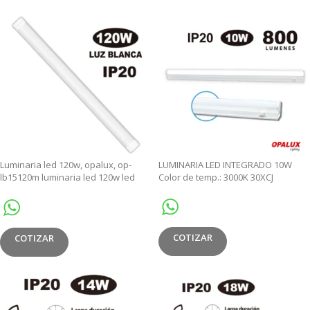
Luminaria led 120w, opalux, op-
LUMINARIA LED INTEGRADO 10W
lb15120m luminaria led 120w led
Color de temp.: 3000K 30XCJ
batten light 120w 15000k
COTIZAR
COTIZAR