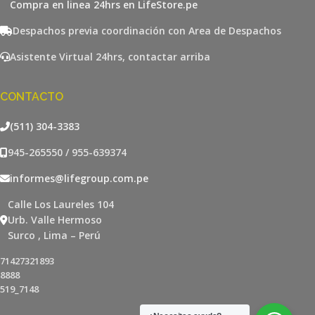
Compra en linea 24hrs en LifeStore.pe
Despachos previa coordinación con Area de Despachos
Asistente Virtual 24hrs, contactar arriba
CONTACTO
(511) 304-3383
945-265550 / 955-639374
informes@lifegroup.com.pe
Calle Los Laureles 104
Urb. Valle Hermoso
Surco , Lima – Perú
71427321893
8888
519_7148