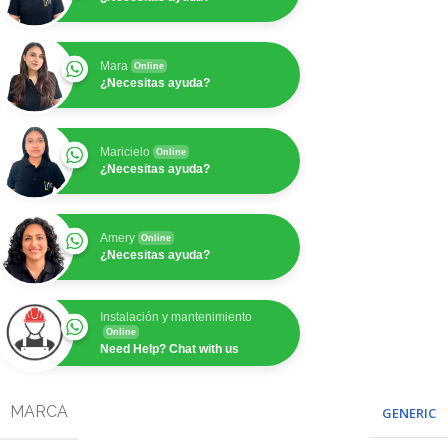
Mara
Online
¿Necesitas ayuda?
Maricielo
Online
¿Necesitas ayuda?
Amery
Online
¿Necesitas ayuda?
Instalación y mantenimiento
Online
Need Help? Chat with us
MARCA
GENERIC