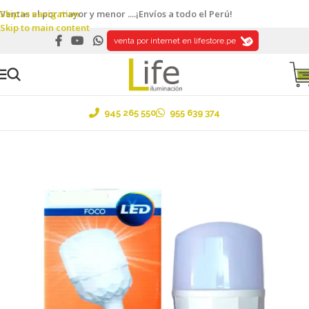
Skip to navigation
Ventas al por mayor y menor ....¡Envíos a todo el Perú!
Skip to main content
venta por internet en lifestore.pe
945 265 550
955 639 374