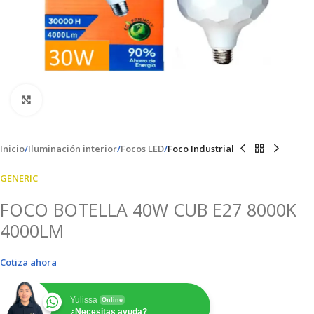
Clic para ampliar
Inicio
Iluminación interior
Focos LED
Foco Industrial
GENERIC
FOCO BOTELLA 40W CUB E27 8000K
4000LM
Cotiza ahora
Yulissa
Online
¿Necesitas ayuda?