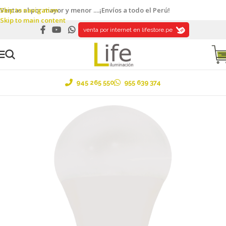
Skip to navigation
Ventas al por mayor y menor ....¡Envíos a todo el Perú!
Skip to main content
venta por internet en lifestore.pe
945 265 550
955 639 374