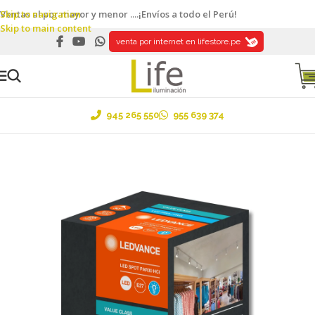
Skip to navigation
Ventas al por mayor y menor ....¡Envíos a todo el Perú!
Skip to main content
venta por internet en lifestore.pe
945 265 550
955 639 374