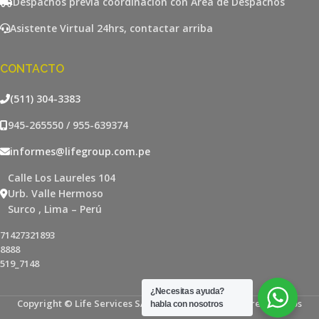
Despachos previa coordinación con Area de Despachos
Asistente Virtual 24hrs, contactar arriba
CONTACTO
(511) 304-3383
945-265550 / 955-639374
informes@lifegroup.com.pe
Calle Los Laureles 104
Urb. Valle Hermoso
Surco , Lima – Perú
71427321893
8888
519_7148
¿Necesitas ayuda?
Copyright © Life Services SAC - Todos los derechos reservados
habla con nosotros