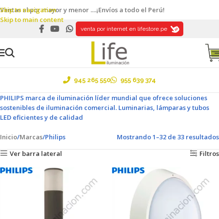
Skip to navigation
Ventas al por mayor y menor ....¡Envíos a todo el Perú!
Skip to main content
venta por internet en lifestore.pe
945 265 550
955 639 374
PHILIPS marca de iluminación líder mundial que ofrece soluciones
sostenibles de iluminación comercial. Luminarias, lámparas y tubos
LED eficientes y de calidad
Inicio
Marcas
Philips
Mostrando 1–32 de 33 resultados
Ver barra lateral
Filtros