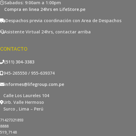
Sabados: 9:00am a 1:00pm
Compra en linea 24hrs en LifeStore.pe
Despachos previa coordinación con Area de Despachos
Asistente Virtual 24hrs, contactar arriba
CONTACTO
(511) 304-3383
945-265550 / 955-639374
informes@lifegroup.com.pe
Calle Los Laureles 104
Urb. Valle Hermoso
Surco , Lima – Perú
71427321893
8888
519_7148