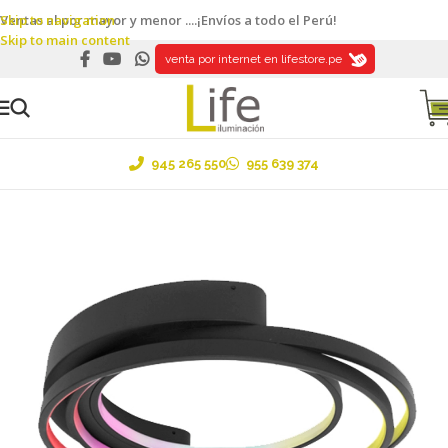
Skip to navigation
Ventas al por mayor y menor ....¡Envíos a todo el Perú!
Skip to main content
venta por internet en lifestore.pe
945 265 550
955 639 374