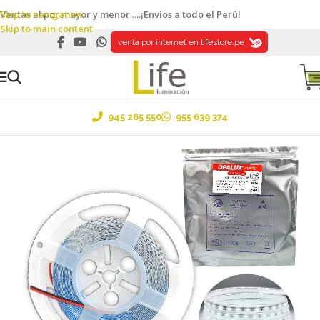
Skip to navigation
Ventas al por mayor y menor ....¡Envíos a todo el Perú!
Skip to main content
venta por internet en lifestore.pe
945 265 550
955 639 374