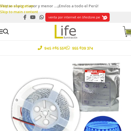
Skip to navigation
Ventas al por mayor y menor ....¡Envíos a todo el Perú!
Skip to main content
venta por internet en lifestore.pe
945 265 550
955 639 374