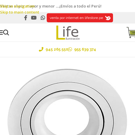
Skip to navigation
Ventas al por mayor y menor ....¡Envíos a todo el Perú!
Skip to main content
venta por internet en lifestore.pe
945 265 550
955 639 374