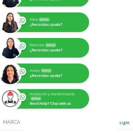
Mara
Online
¿Necesitas ayuda?
Maricielo
Online
¿Necesitas ayuda?
Amery
Online
¿Necesitas ayuda?
Instalación y mantenimiento
Online
Need Help? Chat with us
MARCA
Light