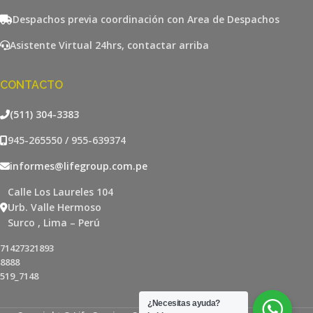
Despachos previa coordinación con Area de Despachos
Asistente Virtual 24hrs, contactar arriba
CONTACTO
(511) 304-3383
945-265550 / 955-639374
informes@lifegroup.com.pe
Calle Los Laureles 104
Urb. Valle Hermoso
Surco , Lima – Perú
71427321893
8888
519_7148
¿Necesitas ayuda?