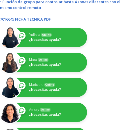
• Función de grupo para controlar hasta 4 zonas diferentes con el
mismo control remoto
7016645 FICHA TECNICA PDF
Yulissa
Online
¿Necesitas ayuda?
Mara
Online
¿Necesitas ayuda?
Maricielo
Online
¿Necesitas ayuda?
Amery
Online
¿Necesitas ayuda?