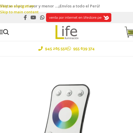
Skip to navigation
Ventas al por mayor y menor ....¡Envíos a todo el Perú!
Skip to main content
venta por internet en lifestore.pe
945 265 550
955 639 374