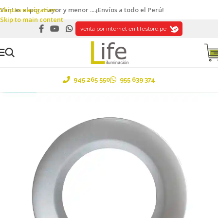
Skip to navigation
Ventas al por mayor y menor ....¡Envíos a todo el Perú!
Skip to main content
venta por internet en lifestore.pe
945 265 550
955 639 374