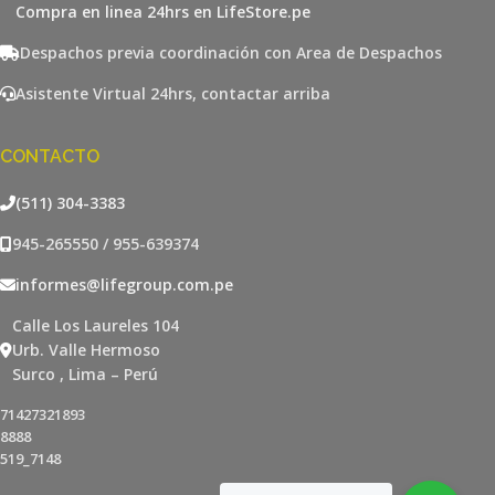
Compra en linea 24hrs en LifeStore.pe
Despachos previa coordinación con Area de Despachos
Asistente Virtual 24hrs, contactar arriba
CONTACTO
(511) 304-3383
945-265550 / 955-639374
informes@lifegroup.com.pe
Calle Los Laureles 104
Urb. Valle Hermoso
Surco , Lima – Perú
71427321893
8888
519_7148