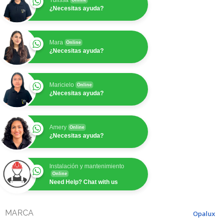
Yulissa
Online
¿Necesitas ayuda?
Mara
Online
¿Necesitas ayuda?
Maricielo
Online
¿Necesitas ayuda?
Amery
Online
¿Necesitas ayuda?
Instalación y mantenimiento
Online
Need Help? Chat with us
MARCA
Opalux