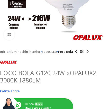
Clic para ampliar
Inicio
Iluminación interior
Focos LED
Foco Bola
FOCO BOLA G120 24W «OPALUX2
3000K,1880LM
Cotiza ahora
Yulissa
Online
¿Necesitas ayuda?