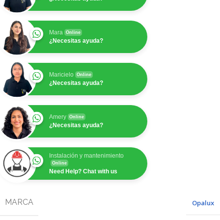
Mara
Online
¿Necesitas ayuda?
Maricielo
Online
¿Necesitas ayuda?
Amery
Online
¿Necesitas ayuda?
Instalación y mantenimiento
Online
Need Help? Chat with us
MARCA
Opalux