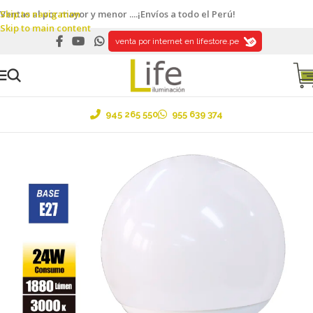
Skip to navigation
Ventas al por mayor y menor ....¡Envíos a todo el Perú!
Skip to main content
venta por internet en lifestore.pe
945 265 550
955 639 374