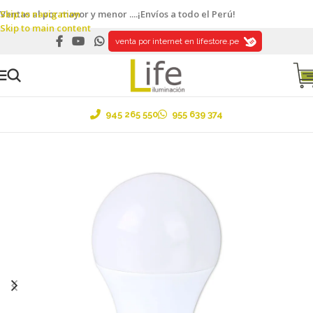
Skip to navigation
Ventas al por mayor y menor ....¡Envíos a todo el Perú!
Skip to main content
venta por internet en lifestore.pe
945 265 550
955 639 374