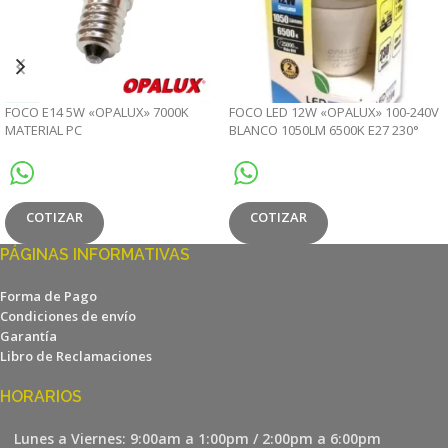
FOCO E14 5W «OPALUX» 7000K
FOCO LED 12W «OPALUX» 100-240V
MATERIAL PC
BLANCO 1050LM 6500K E27 230°
CJX100
COTIZAR
COTIZAR
PÁGINAS INFORMATIVAS
Forma de Pago
Condiciones de envío
Garantía
Libro de Reclamaciones
HORARIOS
Lunes a Viernes: 9:00am a 1:00pm / 2:00pm a 6:00pm