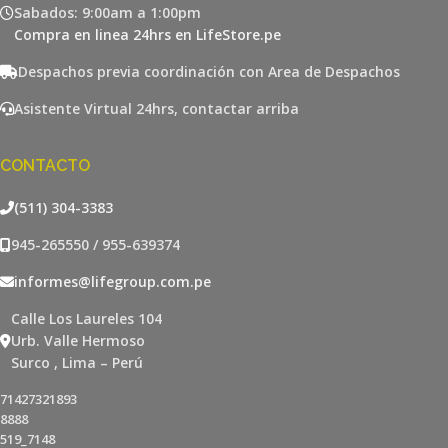
Sabados: 9:00am a 1:00pm
Compra en linea 24hrs en LifeStore.pe
Despachos previa coordinación con Area de Despachos
Asistente Virtual 24hrs, contactar arriba
CONTACTO
(511) 304-3383
945-265550 / 955-639374
informes@lifegroup.com.pe
Calle Los Laureles 104
Urb. Valle Hermoso
Surco , Lima – Perú
71427321893
8888
519_7148