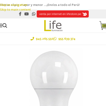
Skip to navigation
Ventas al por mayor y menor ....¡Envíos a todo el Perú!
Skip to main content
venta por internet en lifestore.pe
945 265 550
955 639 374