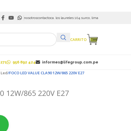
nosotros
contacto
ca. los laureles 104 surco, lima
VER CARRITO
 271
956 892 424
informes@lifegroup.com.pe
 Led
FOCO LED VALUE CLA90 12W/865 220V E27
0 12W/865 220V E27