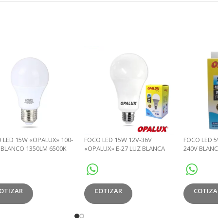
 LED 15W «OPALUX» 100-
FOCO LED 15W 12V-36V
FOCO LED 5
 BLANCO 1350LM 6500K
«OPALUX» E-27 LUZ BLANCA
240V BLANC
230° CJX80
1425LM 6500K
E27 230° CJ
OTIZAR
COTIZAR
COTIZA