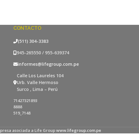
CONTACTO
(511) 304-3383
945-265550 / 955-639374
informes@lifegroup.com.pe
Calle Los Laureles 104
Urb. Valle Hermoso
Surco , Lima – Perú
71427321893
8888
519_7148
presa asociada a Life Group
www.lifegroup.com.pe