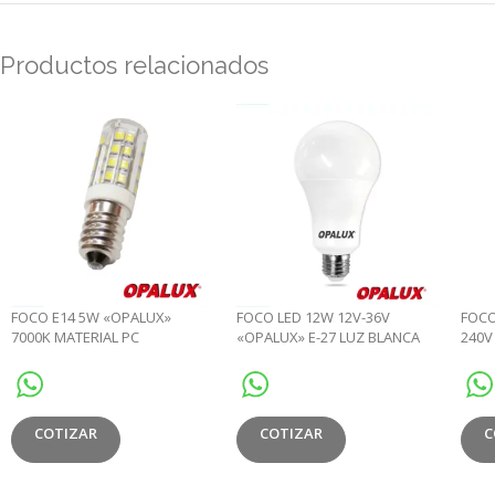
Productos relacionados
FOCO E14 5W «OPALUX»
FOCO LED 12W 12V-36V
FOCO
7000K MATERIAL PC
«OPALUX» E-27 LUZ BLANCA
240V
1140LM 6500K CJX100
E27 
COTIZAR
COTIZAR
C