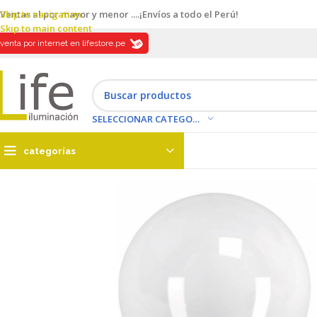
Skip to navigation
Ventas al por mayor y menor ....¡Envíos a todo el Perú!
Skip to main content
venta por internet en lifestore.pe
SELECCIONAR CATEGORÍA
categorías