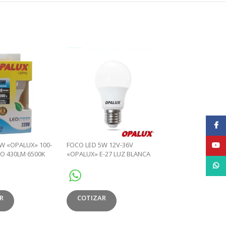
Face
W «OPALUX» 100-
FOCO LED 5W 12V-36V
FOCO LED 7W «OPA
YouT
O 430LM 6500K
«OPALUX» E-27 LUZ BLANCA
240V BLANCO 630L
X100
475LM 6500K CJX100
E27 230° CJX100
What
R
COTIZAR
COTIZAR