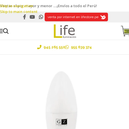
Skip to navigation
Ventas al por mayor y menor ....¡Envíos a todo el Perú!
Skip to main content
venta por internet en lifestore.pe
945 265 550
955 639 374