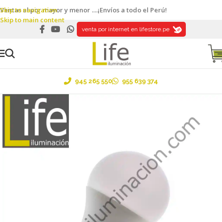
Skip to navigation
Ventas al por mayor y menor ....¡Envíos a todo el Perú!
Skip to main content
venta por internet en lifestore.pe
945 265 550
955 639 374