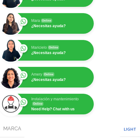
Mara
Online
¿Necesitas ayuda?
Maricielo
Online
¿Necesitas ayuda?
Amery
Online
¿Necesitas ayuda?
Instalación y mantenimiento
Online
Need Help? Chat with us
MARCA
LIGHT