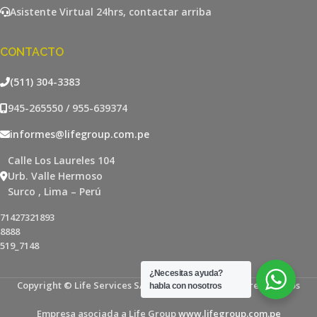
Asistente Virtual 24hrs, contactar arriba
CONTACTO
(511) 304-3383
945-265550 / 955-639374
informes@lifegroup.com.pe
Calle Los Laureles 104
Urb. Valle Hermoso
Surco , Lima – Perú
71427321893
8888
519_7148
¿Necesitas ayuda?
Copyright © Life Services SAC - Todos los derechos reservados
habla con nosotros
Empresa asociada a Life Group
www.lifegroup.com.pe