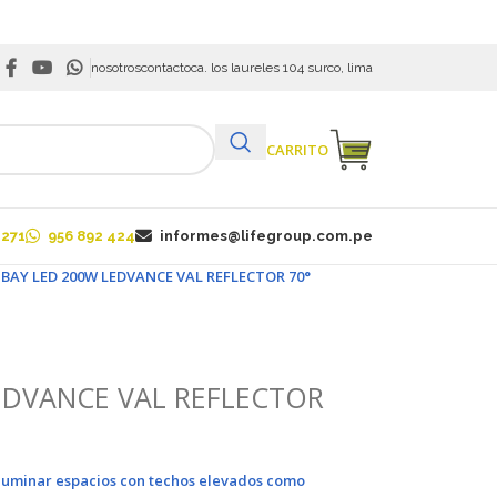
nosotros
contacto
ca. los laureles 104 surco, lima
VER CARRITO
 271
956 892 424
informes@lifegroup.com.pe
BAY LED 200W LEDVANCE VAL REFLECTOR 70°
EDVANCE VAL REFLECTOR
iluminar espacios con
techos elevados
como