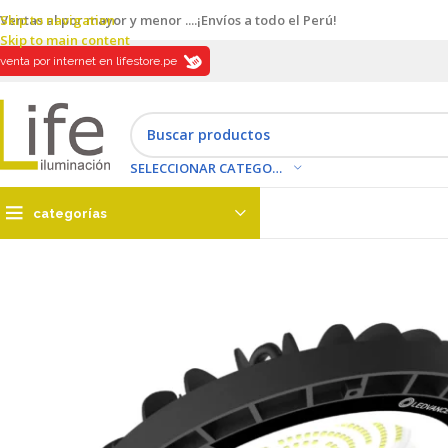
Skip to navigation
Ventas al por mayor y menor ....¡Envíos a todo el Perú!
Skip to main content
venta por internet en lifestore.pe
SELECCIONAR CATEGORÍA
categorías