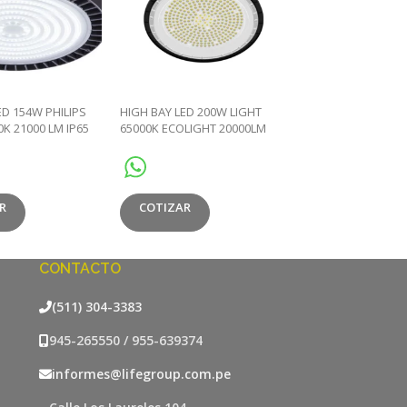
ED 154W PHILIPS
HIGH BAY LED 200W LIGHT
HIGH BAY UFO NU
0K 21000 LM IP65
65000K ECOLIGHT 20000LM
MODELO 100W >1
IP65 IK8 PF09
6500K IP65 AC100-2
R
COTIZAR
COTIZAR
CONTACTO
(511) 304-3383
945-265550 / 955-639374
informes@lifegroup.com.pe