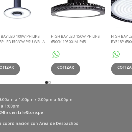
 BAY LED 109W PHILIPS
HIGH BAY LED 150W PHILIPS
HIGH BAY L
8P LED150/CW PSU WB LA
6500K 19500LM IP65
BY518P 650
0LM ELITE
COTIZAR
COTIZA
OTIZAR
 9:00am a 1:00pm / 2:00pm a 6:00pm
 a 1:00pm
24hrs en LifeStore.pe
a coordinación con Area de Despachos