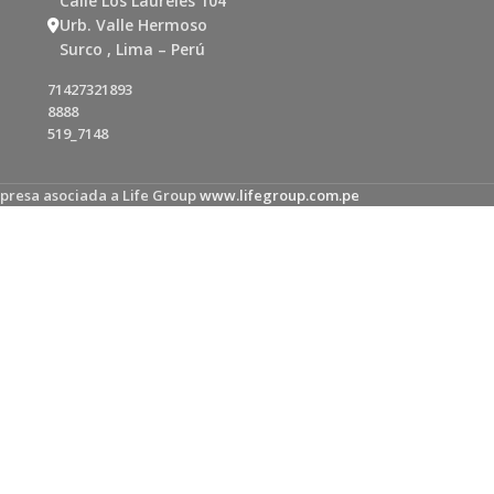
Calle Los Laureles 104
Urb. Valle Hermoso
Surco , Lima – Perú
71427321893
8888
519_7148
presa asociada a Life Group
www.lifegroup.com.pe