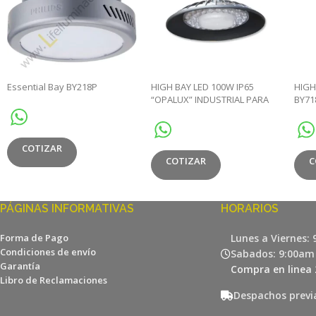
Essential Bay BY218P
HIGH BAY LED 100W IP65
HIGH
“OPALUX” INDUSTRIAL PARA
BY71
ALMACENES 42 LEDS 12000
1500
LUMENS 50,000HRS 100-240V
COTIZAR
COTIZAR
C
PÁGINAS INFORMATIVAS
HORARIOS
Forma de Pago
Lunes a Viernes:
Condiciones de envío
Sabados: 9:00am
Garantía
Compra en linea 
Libro de Reclamaciones
Despachos previ