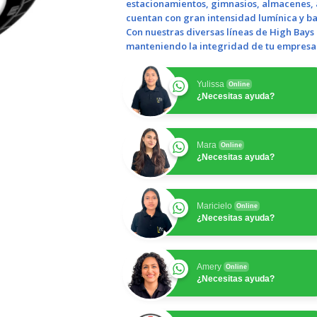
estacionamientos, gimnasios, almacenes, ae
cuentan con
gran intensidad lumínica
y ba
Con nuestras diversas líneas de High Bays
manteniendo la
integridad
de tu
empresa
Yulissa
Online
¿Necesitas ayuda?
Mara
Online
¿Necesitas ayuda?
Maricielo
Online
¿Necesitas ayuda?
Amery
Online
¿Necesitas ayuda?