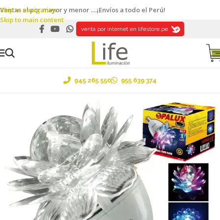
Skip to navigation
Ventas al por mayor y menor ....¡Envíos a todo el Perú!
Skip to main content
venta por internet en lifestore.pe
945 265 550
955 639 374