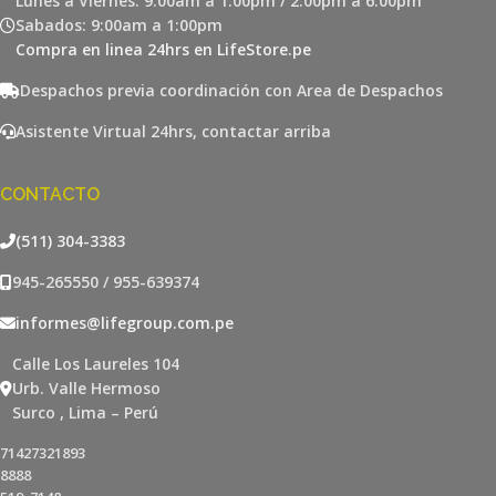
Lunes a Viernes: 9:00am a 1:00pm / 2:00pm a 6:00pm
Sabados: 9:00am a 1:00pm
Compra en linea 24hrs en LifeStore.pe
Despachos previa coordinación con Area de Despachos
Asistente Virtual 24hrs, contactar arriba
CONTACTO
(511) 304-3383
945-265550 / 955-639374
informes@lifegroup.com.pe
Calle Los Laureles 104
Urb. Valle Hermoso
Surco , Lima – Perú
71427321893
8888