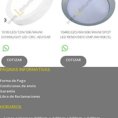
101R/LED/12W/30K/WH/M
104RE/LED/6W/60K/WH/M SPOT
DOWNLIGHT LED CIRC. ADOSAR
LED RENDONDO EMP.6W/60K/SL
12W/30K BLANCO MULTIVOL
9.7X4CM MULTIVOLTA
COTIZAR
COTIZAR
PÁGINAS INFORMATIVAS
Forma de Pago
Condiciones de envío
Garantía
Libro de Reclamaciones
HORARIOS