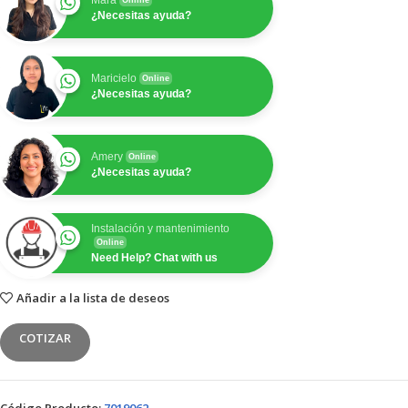
¿Necesitas ayuda?
Maricielo
Online
¿Necesitas ayuda?
Amery
Online
¿Necesitas ayuda?
Instalación y mantenimiento
Online
Need Help? Chat with us
Añadir a la lista de deseos
COTIZAR
Código Producto:
7019062