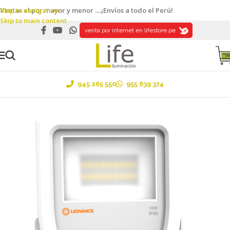
Skip to navigation
Ventas al por mayor y menor ....¡Envíos a todo el Perú!
Skip to main content
venta por internet en lifestore.pe
945 265 550
955 639 374