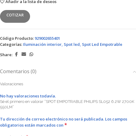
Añadir a la lista de deseos
COTIZAR
Código Producto:
929002655401
Categorías:
Iluminación interior
,
Spot led
,
Spot Led Empotrable
Share:
Comentarios (0)
Valoraciones
No hay valoraciones todavía.
Sé el primero en valorar “SPOT EMPOTRABLE PHILIPS SL052 6.2W 2700K
550LM”
Tu dirección de correo electrónico no será publicada.
Los campos
*
obligatorios están marcados con