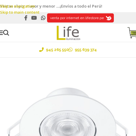
Skip to navigation
Ventas al por mayor y menor ....¡Envíos a todo el Perú!
Skip to main content
venta por internet en lifestore.pe
945 265 550
955 639 374