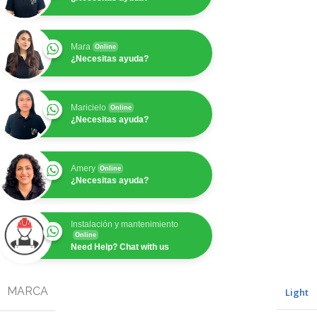
Mara
Online
¿Necesitas ayuda?
Maricielo
Online
¿Necesitas ayuda?
Amery
Online
¿Necesitas ayuda?
Instalación y mantenimiento
Online
Need Help? Chat with us
MARCA
Light