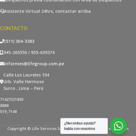
Asistente Virtual 24hrs, contactar arriba
CONTACTO
(511) 304-3383
945-265550 / 955-639374
informes@lifegroup.com.pe
Calle Los Laureles 104
Urb. Valle Hermoso
Surco , Lima – Perú
71427321893
8888
519_7148
¿Necesitas ayuda?
Copyright © Life Services SAC - Todos los derechos reservados
habla con nosotros