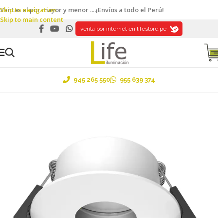
Skip to navigation
Ventas al por mayor y menor ....¡Envíos a todo el Perú!
Skip to main content
venta por internet en lifestore.pe
945 265 550
955 639 374