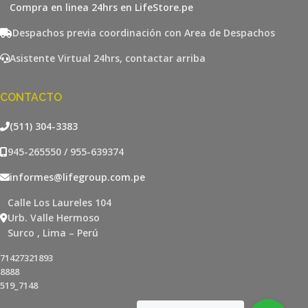
Compra en linea 24hrs en LifeStore.pe
Despachos previa coordinación con Area de Despachos
Asistente Virtual 24hrs, contactar arriba
CONTACTO
(511) 304-3383
945-265550 / 955-639374
informes@lifegroup.com.pe
Calle Los Laureles 104
Urb. Valle Hermoso
Surco , Lima – Perú
71427321893
8888
519_7148