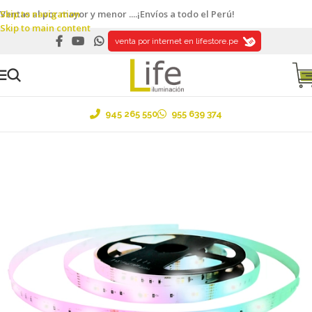
Skip to navigation
Ventas al por mayor y menor ....¡Envíos a todo el Perú!
Skip to main content
venta por internet en lifestore.pe
945 265 550
955 639 374