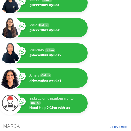
Yulissa
Online
¿Necesitas ayuda?
Mara
Online
¿Necesitas ayuda?
Maricielo
Online
¿Necesitas ayuda?
Amery
Online
¿Necesitas ayuda?
Instalación y mantenimiento
Online
Need Help? Chat with us
MARCA
Ledvance