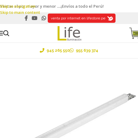
Skip to navigation
Ventas al por mayor y menor ....¡Envíos a todo el Perú!
Skip to main content
venta por internet en lifestore.pe
945 265 550
955 639 374