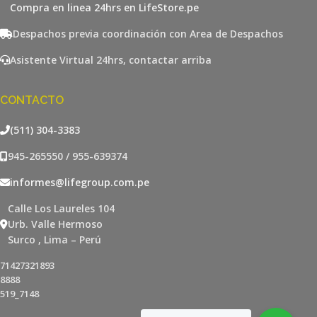
Compra en linea 24hrs en LifeStore.pe
Despachos previa coordinación con Area de Despachos
Asistente Virtual 24hrs, contactar arriba
CONTACTO
(511) 304-3383
945-265550 / 955-639374
informes@lifegroup.com.pe
Calle Los Laureles 104
Urb. Valle Hermoso
Surco , Lima – Perú
71427321893
8888
519_7148