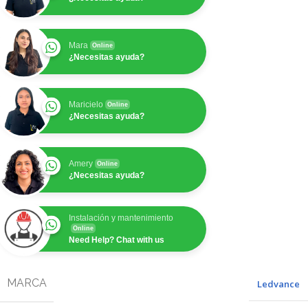
Mara
Online
¿Necesitas ayuda?
Maricielo
Online
¿Necesitas ayuda?
Amery
Online
¿Necesitas ayuda?
Instalación y mantenimiento
Online
Need Help? Chat with us
MARCA
Ledvance