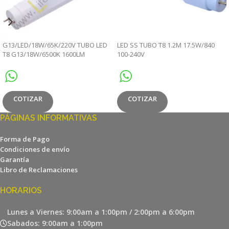
G13/LED/18W/65K/220V TUBO LED
LED SS TUBO T8 1.2M 17.5W/840
T8 G13/18W/6500K 1600LM
100-240V
220V/60HZ
COTIZAR
COTIZAR
PÁGINAS INFORMATIVAS
Forma de Pago
Condiciones de envío
Garantía
Libro de Reclamaciones
HORARIOS
Lunes a Viernes: 9:00am a 1:00pm / 2:00pm a 6:00pm
Sabados: 9:00am a 1:00pm