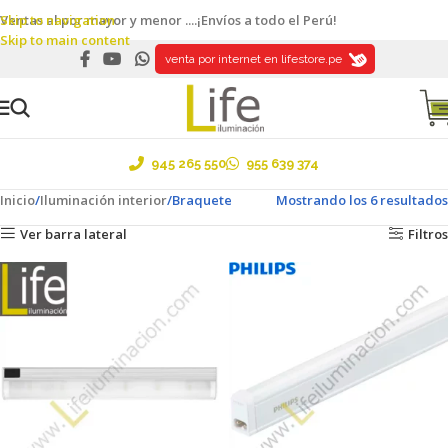
Skip to navigation
Ventas al por mayor y menor ....¡Envíos a todo el Perú!
Skip to main content
venta por internet en lifestore.pe
945 265 550
955 639 374
Inicio
Iluminación interior
Braquete
Mostrando los 6 resultados
Ver barra lateral
Filtros