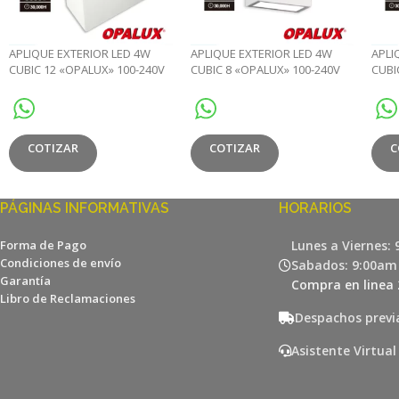
APLIQUE EXTERIOR LED 4W
APLIQUE EXTERIOR LED 4W
APLI
CUBIC 12 «OPALUX» 100-240V
CUBIC 8 «OPALUX» 100-240V
CUBI
260LM 3000K COLOR BLANCO
130LM 3000K COLOR BLANCO
130L
COTIZAR
COTIZAR
C
PÁGINAS INFORMATIVAS
HORARIOS
Forma de Pago
Lunes a Viernes:
Condiciones de envío
Sabados: 9:00am
Garantía
Compra en linea 
Libro de Reclamaciones
Despachos previ
Asistente Virtual