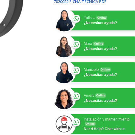
7020022 FICHA TECNICA PDF
Yulissa
Online
¿Necesitas ayuda?
Mara
Online
¿Necesitas ayuda?
Maricielo
Online
¿Necesitas ayuda?
Amery
Online
¿Necesitas ayuda?
Instalación y mantenimiento
Online
Need Help? Chat with us