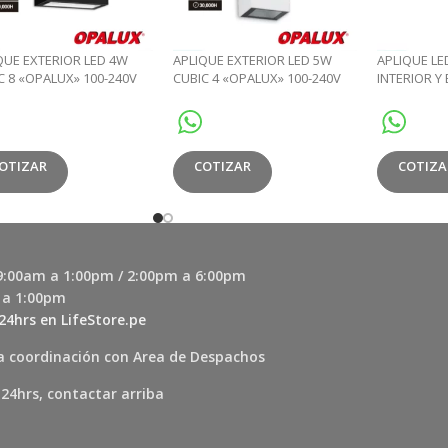
QUE EXTERIOR LED 4W
APLIQUE EXTERIOR LED 5W
APLIQUE LE
C 8 «OPALUX» 100-240V
CUBIC 4 «OPALUX» 100-240V
INTERIOR Y
M 3000K COLOR NEGRO
150LM 3000K COLOR BLANCO
«OPALUX» I
3000K 180
OTIZAR
COTIZAR
COTIZA
 9:00am a 1:00pm / 2:00pm a 6:00pm
 a 1:00pm
24hrs en LifeStore.pe
a coordinación con Area de Despachos
 24hrs, contactar arriba