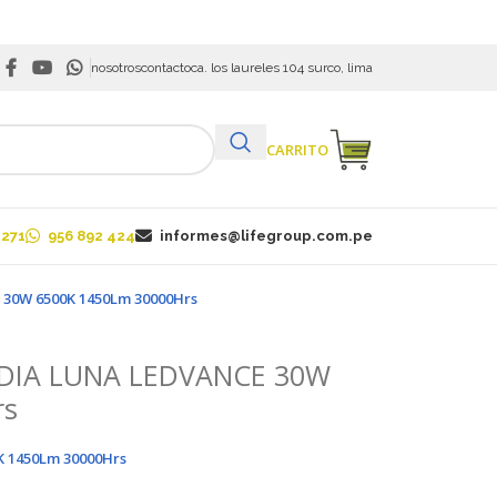
nosotros
contacto
ca. los laureles 104 surco, lima
VER CARRITO
 271
956 892 424
informes@lifegroup.com.pe
30W 6500K 1450Lm 30000Hrs
DIA LUNA LEDVANCE 30W
rs
 1450Lm 30000Hrs