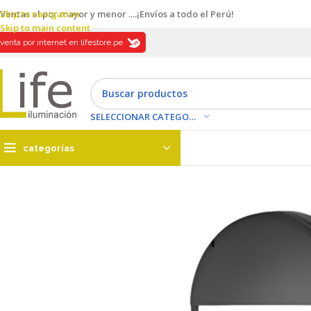
Skip to navigation
Ventas al por mayor y menor ....¡Envíos a todo el Perú!
Skip to main content
venta por internet en lifestore.pe
SELECCIONAR CATEGORÍA
categorías