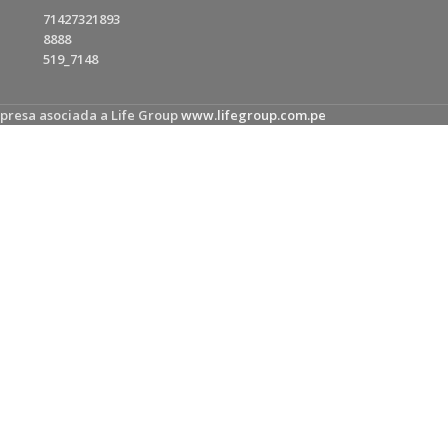
71427321893
8888
519_7148
presa asociada a Life Group
www.lifegroup.com.pe