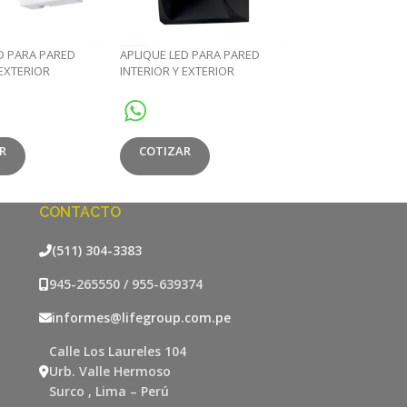
D PARA PARED
APLIQUE LED PARA PARED
CORELINE WALLM
 EXTERIOR
INTERIOR Y EXTERIOR
P65 140° IP65 20W
«OPALUX» 3000K CON
0LM NEGRO
SENSOR DE MOVIMIENTO IP54
140° IP65 20W 2000LM NEGRO
COTIZAR
R
COTIZAR
CONTACTO
(511) 304-3383
945-265550 / 955-639374
informes@lifegroup.com.pe
Calle Los Laureles 104
Urb. Valle Hermoso
Surco , Lima – Perú