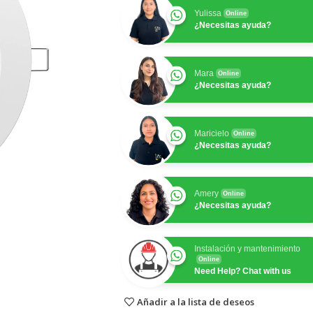
Yulissa
Online
¿Necesitas ayuda?
Mara
Online
¿Necesitas ayuda?
Maricielo
Online
¿Necesitas ayuda?
Amery
Online
¿Necesitas ayuda?
Instalación y mantenimiento
Online
Need Help? Chat with us
Añadir a la lista de deseos