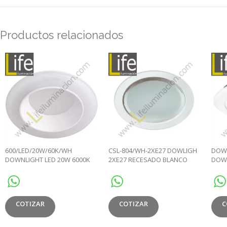
Productos relacionados
600/LED/20W/60K/WH
CSL-804/WH-2XE27 DOWLIGH
DOW
DOWNLIGHT LED 20W 6000K
2XE27 RECESADO BLANCO
DOW
90° IP44 C/BLANCO 220V/60
CIRC
22.5
COTIZAR
COTIZAR
C