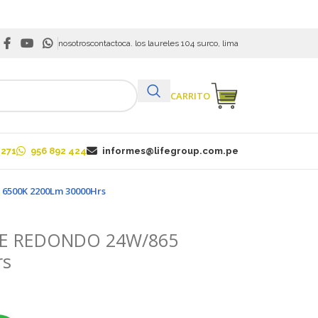
nosotros
contacto
ca. los laureles 104 surco, lima
VER CARRITO
 271
956 892 424
informes@lifegroup.com.pe
500K 2200Lm 30000Hrs
E REDONDO 24W/865
rs