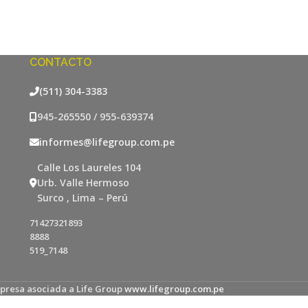
CONTACTO
(511) 304-3383
945-265550 / 955-639374
informes@lifegroup.com.pe
Calle Los Laureles 104
Urb. Valle Hermoso
Surco , Lima – Perú
71427321893
8888
519_7148
presa asociada a Life Group
www.lifegroup.com.pe