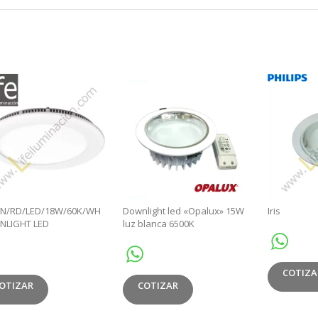
N/RD/LED/18W/60K/WH
Downlight led «Opalux» 15W
Iris
NLIGHT LED
luz blanca 6500K
.EMP.18W/60K/WH
X2CM MULTIVO
COTIZA
COTIZAR
OTIZAR