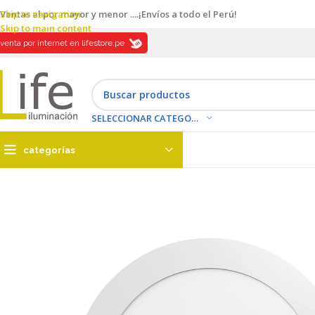
Skip to navigation
Ventas al por mayor y menor ....¡Envíos a todo el Perú!
Skip to main content
venta por internet en lifestore.pe
SELECCIONAR CATEGORÍA
categorías